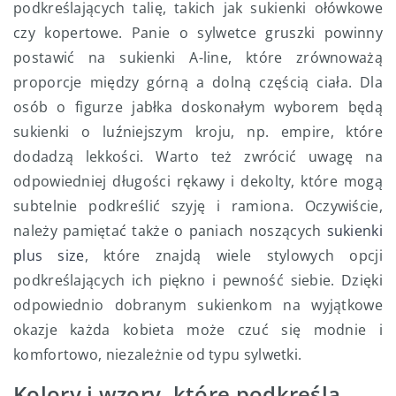
podkreślających talię, takich jak sukienki ołówkowe
czy kopertowe. Panie o sylwetce gruszki powinny
postawić na sukienki A-line, które zrównoważą
proporcje między górną a dolną częścią ciała. Dla
osób o figurze jabłka doskonałym wyborem będą
sukienki o luźniejszym kroju, np. empire, które
dodadzą lekkości. Warto też zwrócić uwagę na
odpowiedniej długości rękawy i dekolty, które mogą
subtelnie podkreślić szyję i ramiona. Oczywiście,
należy pamiętać także o paniach noszących
sukienki
plus size
, które znajdą wiele stylowych opcji
podkreślających ich piękno i pewność siebie. Dzięki
odpowiednio dobranym sukienkom na wyjątkowe
okazje każda kobieta może czuć się modnie i
komfortowo, niezależnie od typu sylwetki.
Kolory i wzory, które podkreślą