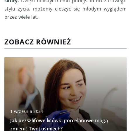
skóry.
Dzięki holistycznemu podejściu do zdrowego
stylu życia, możemy cieszyć się młodym wyglądem
przez wiele lat.
ZOBACZ RÓWNIEŻ
1 września 2024
Jak bezszlifowe licówki porcelanowe mogą
zmienić Twój uśmiech?