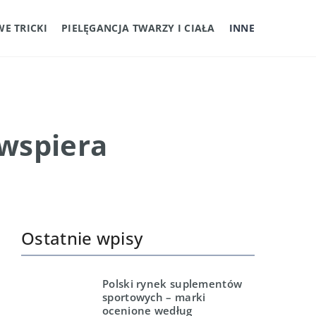
E TRICKI
PIELĘGANCJA TWARZY I CIAŁA
INNE
wspiera
Ostatnie wpisy
Polski rynek suplementów
sportowych – marki
ocenione według