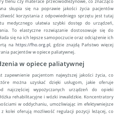
tory tlenu czy materace przeciwodleżynowe, co znacząco
wna skupia się na poprawie jakości życia pacjentów
liwość korzystania z odpowiedniego sprzętu jest tutaj
ętu medycznego ułatwia szybki dostęp do urządzeń,
ania. To elastyczne rozwiązanie dostosowuje się do
łada się na ich lepsze samopoczucie oraz odciążenie ich
ertą na
https://fho.org.pl
, gdzie znajdą Państwo więcej
ania pacjentów w opiece paliatywnej.
dzenia w opiece paliatywnej
st zapewnienie pacjentom najwyższej jakości życia, co
tóre można uzyskać dzięki usługom, jakie oferuje
ód najczęściej wypożyczanych urządzeń do opieki
łóżka rehabilitacyjne i wózki inwalidzkie. Koncentratory
nościami w oddychaniu, umożliwiając im efektywniejsze
z kolei oferują możliwość regulacji pozycji leżącej, co