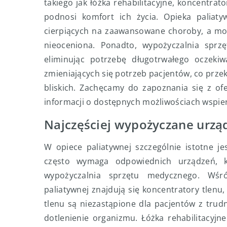
takiego jak łóżka rehabilitacyjne, koncentra
podnosi komfort ich życia. Opieka paliaty
cierpiących na zaawansowane choroby, a moż
nieoceniona. Ponadto, wypożyczalnia sprz
eliminując potrzebę długotrwałego oczekiw
zmieniających się potrzeb pacjentów, co przek
bliskich. Zachęcamy do zapoznania się z of
informacji o dostępnych możliwościach wspier
Najczęściej wypożyczane urzą
W opiece paliatywnej szczególnie istotne je
często wymaga odpowiednich urządzeń, k
wypożyczalnia sprzętu medycznego. Wśr
paliatywnej znajdują się koncentratory tlenu, 
tlenu są niezastąpione dla pacjentów z trud
dotlenienie organizmu. Łóżka rehabilitacyjne 