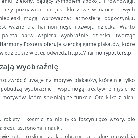
eniu. Zielony, będący symbolem spokoju i równowagi,
rocesy poznawcze, co jest kluczowe w nauce nowych
k niebieski mogą wprowadzać atmosferę odpoczynku,
 jest ważne dla harmonijnego rozwoju dziecka. Warto
paleta barw wspiera wyobraźnię dziecka, tworząc
. Harmony Posters oferuje szeroką gamę plakatów, które
iedzieć się więcej, odwiedź
https://harmonyposters.pl
.
zają wyobraźnię
rto zwrócić uwagę na motywy plakatów, które nie tylko
m pobudzą wyobraźnię i wspomogą kreatywne myślenie
 motywów, które spełniają te funkcje. Oto kilka z nich,
rakiety i kosmici to nie tylko fascynujące wzory, ale
akresu astronomii i nauki.
wierzęta, rośliny czy krajobrazy naturalne pozwalają