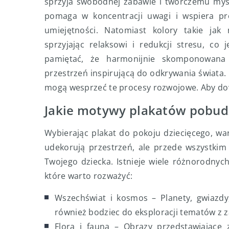
sprzyja swobodnej zabawie i twórczemu myśl
pomaga w koncentracji uwagi i wspiera p
umiejętności. Natomiast kolory takie ja
sprzyjając relaksowi i redukcji stresu, co
pamiętać, że harmonijnie skomponowana 
przestrzeń inspirującą do odkrywania świata
mogą wesprzeć te procesy rozwojowe. Aby dow
Jakie motywy plakatów pobud
Wybierając plakat do pokoju dziecięcego, wa
udekorują przestrzeń, ale przede wszystki
Twojego dziecka. Istnieje wiele różnorodnych
które warto rozważyć:
Wszechświat i kosmos – Planety, gwiazdy, 
również bodziec do eksploracji tematów z z
Flora i fauna – Obrazy przedstawiające z