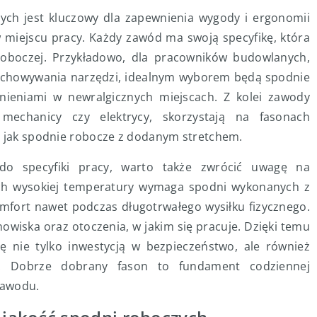
ch jest kluczowy dla zapewnienia wygody i ergonomii
iejscu pracy. Każdy zawód ma swoją specyfikę, która
oboczej. Przykładowo, dla pracowników budowlanych,
przechowywania narzędzi, idealnym wyborem będą spodnie
nieniami w newralgicznych miejscach. Z kolei zawody
echanicy czy elektrycy, skorzystają na fasonach
h jak spodnie robocze z dodanym stretchem.
o specyfiki pracy, warto także zwrócić uwagę na
ch wysokiej temperatury wymaga spodni wykonanych z
omfort nawet podczas długotrwałego wysiłku fizycznego.
nowiska oraz otoczenia, w jakim się pracuje. Dzięki temu
ę nie tylko inwestycją w bezpieczeństwo, ale również
y. Dobrze dobrany fason to fundament codziennej
zawodu.