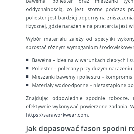
bawełna, poliester oraz mieszanki tyc
oddychalnością, co jest istotne podczas p
poliester jest bardziej odporny na zniszcze
fizycznej, gdzie narażenie na przetarcia jest w
Wybór materiału zależy od specyfiki wykony
sprostać różnym wymaganiom środowiskowy
Bawełna – idealna w warunkach ciepłych i 
Poliester – polecany przy dużym narażeniu
Mieszanki bawełny i poliestru – kompromis 
Materiały wodoodporne – niezastąpione po
Znajdując odpowiednie spodnie robocze, 
efektywnie wykonywać powierzone zadania. W
https://saraworkwear.com
.
Jak dopasować fason spodni ro